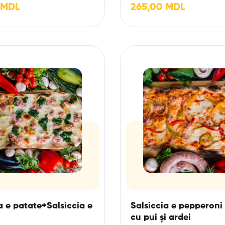
MDL
265,00
MDL
a e patate+Salsiccia e
Salsiccia e pepperoni 
cu pui și ardei