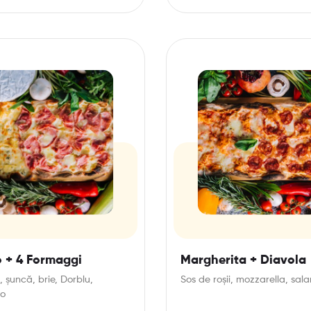
o + 4 Formaggi
Margherita + Diavola
, șuncă, brie, Dorblu,
Sos de roșii, mozzarella, sal
no