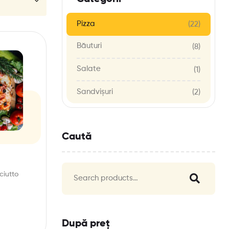
Pizza
(22)
Băuturi
(8)
Salate
(1)
Sandvișuri
(2)
Caută
ciutto
După preț