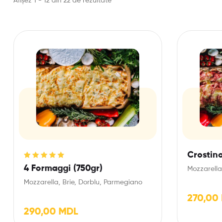
Afișez 1 - 12 din 22 de rezultate
Crostino
Evaluat la
4 Formaggi (750gr)
Mozzarella
5.00
din 5
Mozzarella, Brie, Dorblu, Parmegiano
270,00
290,00
MDL