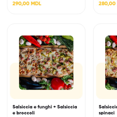
290,00
MDL
280,00
Salsiccia e funghi + Salsiccia
Salsicci
e broccoli
spinaci