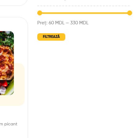
Preț:
60 MDL
—
330 MDL
FILTREAZĂ
am picant