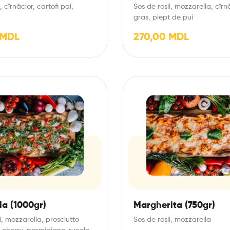
 cîrnăcior, cartofi pai,
Sos de roșii, mozzarella, cîrn
gras, piept de pui
MDL
270,00
MDL
la (1000gr)
Margherita (750gr)
i, mozzarella, prosciutto
Sos de roșii, mozzarella