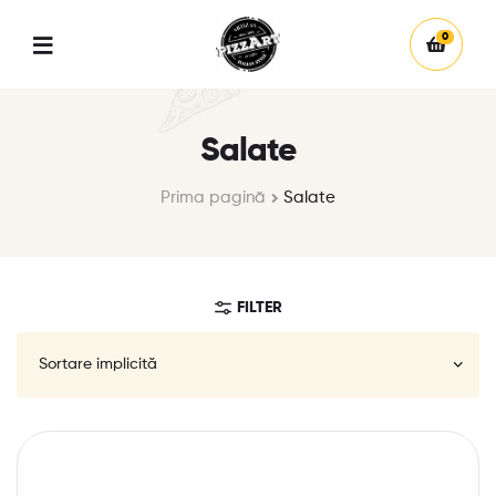
0
Salate
Prima pagină
Salate
FILTER