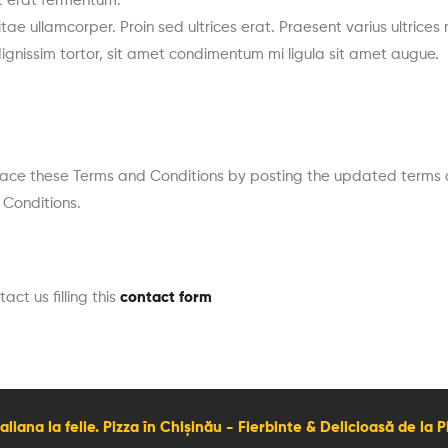
nt erat fermentum.
vitae ullamcorper. Proin sed ultrices erat. Praesent varius ultrice
dignissim tortor, sit amet condimentum mi ligula sit amet augue.
eplace these Terms and Conditions by posting the updated terms o
Conditions.
ct us filling this
contact form
taliana la felie. Pizza în Chișinău - Fierbinte & Delicioasă de la P