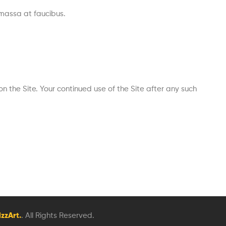
s massa at faucibus.
n the Site. Your continued use of the Site after any such
izzArt.
. All Rights Reserved.