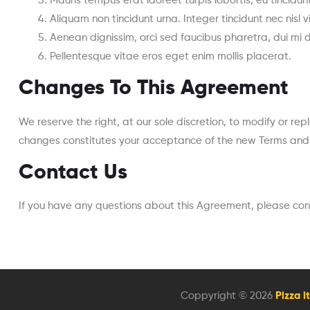
Mauris tempus erat laoreet turpis lobortis, eu tincidu
Aliquam non tincidunt urna. Integer tincidunt nec nisl 
Aenean dignissim, orci sed faucibus pharetra, dui mi 
Pellentesque vitae eros eget enim mollis placerat.
Changes To This Agreement
We reserve the right, at our sole discretion, to modify or r
changes constitutes your acceptance of the new Terms and 
Contact Us
If you have any questions about this Agreement, please conta
Coppyright © 2026
Pizza i